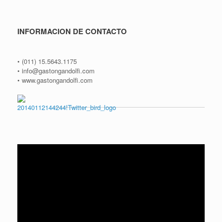
INFORMACION DE CONTACTO
• (011) 15.5643.1175
• info@gastongandolfi.com
• www.gastongandolfi.com