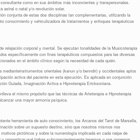
l
consultante como en sus ámbitos más inconcientes y transpersonales.
a astral o natal y/o revolución solar.
ión conjunta de estas dos disciplinas tan complementarias, utilizando la
to conocimiento y vehiculizadora de tratamientos y enfoques terapéuticos
e relajación corporal y mental. Se ejecutan tonalidades de la Musicoterapia
lados específicamente con fines terapéuticos compuestos para las diversas
onados en el ámbito clínico según la necesidad de cada quién.
a medianteinstrumentos orientales (kanun y/o benndir) y occidentales aptos
ticipación activa del paciente en esta ejecución. Es
aplicada en conjunción
ción Guiada, Imaginación Activa e Hipnoterapia Ericksoniana.
conlleva el mismo propósito que las técnicas de Arteterapia e Hipnoterapia
alcanzar una mayor armonía psíquica.
tente herramienta de auto conocimiento, los Arcanos del Tarot de Marsella,
ivinación sobre un supuesto destino, sino que nosotros mismos nos
 motivos pictóricos y sobre la numerología implicada en cada naipe de
ar y pronosticar qué trabas subconscientemente tenemos o nos ponemos,