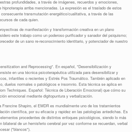
nuestras profundidades, a través de imágenes, recuerdos y emociones,
e hipnoterapia arriba mencionadas. La expresión es el traslado de estos
 consecuente transmutación energético/cualitativa, a través de las
ecursos de cada quien.
proyectivas de
manifestación y transformación creativa en un plano
sidero este trabajo como un poderoso purificador y sanador del psiquismo;
favorecedor de un sano re-reconocimiento identitario, y potenciador de nuestro
sitization and Reprocessing". En español, "Desensibilización y
iste en una técnica psicoterapéutica utilizada para desensibilizar y
cos, infantiles o recientes y Estrés Pos Traumático. También aplicado en
co, duelos normales o patológicos e insomnio. Esta técnica se aplica en
dom Techniques. Español: Técnica de Liberación Emocional) que cómo su
ción emocional mediante digitopuntura y verbalización.
a Francine Shapiro, el EMDR es mundialmente uno de los tratamientos
ción científica, por su eficacia y rapidez en las patologías antedichas. Es
 elementos procedentes de distintos enfoques psicológicos, siendo lo más
ón bilateral de un hemisferio cerebral por vez conforme se recuerdan, verbal
cesar ("blancos").