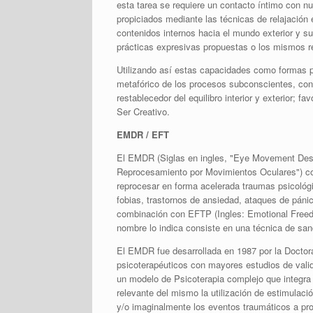
esta tarea se requiere un contacto íntimo con 
propiciados mediante las técnicas de relajación 
contenidos internos hacia el mundo exterior y su
prácticas expresivas propuestas o los mismos r
Utilizando así estas capacidades como formas 
metafórico de los procesos subconscientes, con
restablecedor del equilibro interior y exterior; 
Ser Creativo.
EMDR / EFT
El EMDR (Siglas en ingles, "Eye Movement Desen
Reprocesamiento por Movimientos Oculares") cons
reprocesar en forma acelerada traumas psicológi
fobias, trastornos de ansiedad, ataques de páni
combinación con EFTP (Ingles: Emotional Free
nombre lo indica consiste en una técnica de san
El EMDR fue desarrollada en 1987 por la Doctor
psicoterapéuticos con mayores estudios de valida
un modelo de Psicoterapia complejo que integra
relevante del mismo la utilización de estimulaci
y/o imaginalmente los eventos traumáticos a pro