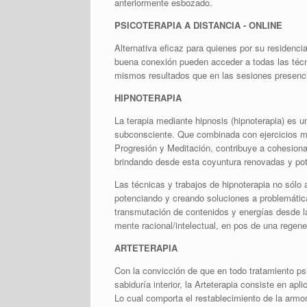
anteriormente esbozado.
PSICOTERAPIA A DISTANCIA - ONLINE
Alternativa eficaz para quienes por su residenci
buena conexión pueden acceder a todas las técn
mismos resultados que en las sesiones presenc
HIPNOTERAPIA
La terapia mediante hipnosis (hipnoterapia) es
subconsciente. Que combinada con ejercicios me
Progresión y Meditación, contribuye a cohesiona
brindando desde esta coyuntura renovadas y pot
Las técnicas y trabajos de hipnoterapia no sólo
potenciando y creando soluciones a problemática
transmutación de contenidos y energías desde la
mente racional/intelectual, en pos de una regene
ARTETERAPIA
Con la convicción de que en todo tratamiento ps
sabiduría interior, la Arteterapia consiste en ap
Lo cual comporta el restablecimiento de la armo