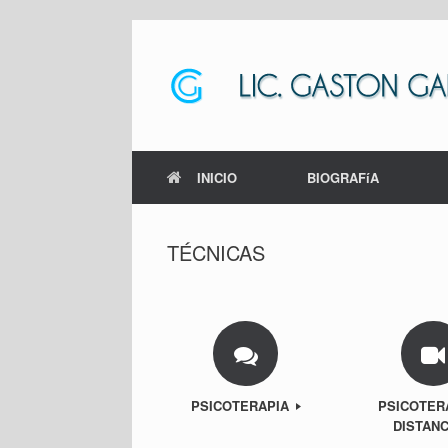
Saltar
al
contenido
INICIO
BIOGRAFíA
TÉCNICAS
PSICOTERAPIA
PSICOTER
DISTAN