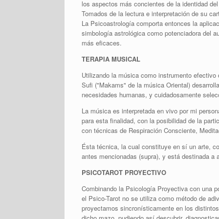
los aspectos más concientes de la identidad de
Tomados de la lectura e interpretación de su cart
La Psicoastrología comporta entonces la aplicac
simbología astrológica como potenciadora del au
más eficaces.
TERAPIA MUSICAL
Utilizando la música como instrumento efectivo d
Sufi ("Makams" de la música Oriental) desarrol
necesidades humanas, y cuidadosamente selecci
La música es interpretada en vivo por mi person
para esta finalidad, con la posibilidad de la par
con técnicas de Respiración Consciente, Medita
Ésta técnica, la cual constituye en sí un arte, 
antes mencionadas (supra), y está destinada a 
PSICOTAROT PROYECTIVO
Combinando la Psicología Proyectiva con una po
el Psico-Tarot no se utiliza como método de ad
proyectamos sincronísticamente en los distintos
dicho mazo, pudiendo así descubrir, diagnostic