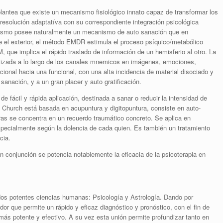
 plantea que existe un mecanismo fisiológico innato capaz de transformar los
 resolución adaptatíva con su correspondiente integración psicológica
nismo posee naturalmente un mecanismo de auto sanación que en
 el exterior, el método EMDR estimula el proceso psíquico/metabólico
M, que
implica el rápido traslado de información de un hemisferio al otro. La
olizada a lo largo de los canales mnemicos en imágenes, emociones,
ional hacia una funcional, con una alta incidencia de material disociado y
sanación, y a un gran placer y auto gratificación.
e fácil y rápida aplicación, destinada a sanar o reducir la intensidad de
 Church está basada en acupuntura y digitopuntura, consiste en auto-
ras se concentra en un recuerdo traumático concreto. Se aplica en
pecialmente según la dolencia de cada quien. Es también un tratamiento
cia.
conjunción se potencia notablemente la eficacia de la psicoterapia en
 dos potentes ciencias humanas: Psicología y Astrología. Dando por
r que permite un rápido y eficaz diagnóstico y pronóstico, con el fin de
más potente y efectivo. A su vez esta unión permite profundizar tanto en