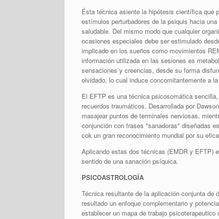
Ésta técnica asiente la hipótesis científica que
estímulos perturbadores de la psiquis hacia una
saludable. Del mismo modo que cualquier orga
ocasiones especiales debe ser estimulado desde
implicado en los sueños como movimientos RE
información utilizada en las sesiones es metab
sensaciones y creencias, desde su forma disfunc
olvidado, lo cual induce concomitantemente a la 
El EFTP es una técnica psicosomática sencilla, d
recuerdos traumáticos. Desarrollada por Dawson
masajear puntos de terminales nerviosas, mient
conjunción con frases "sanadoras" diseñadas es
cok un gran reconocimiento mundial por su efica
Aplicando estas dos técnicas (EMDR y EFTP) en 
sentido de una sanación psíquica.
PSICOASTROLOGÍA
Técnica resultante de la aplicación conjunta de
resultado un enfoque complementario y potenciado
establecer un mapa de trabajo psicoterapeutico 