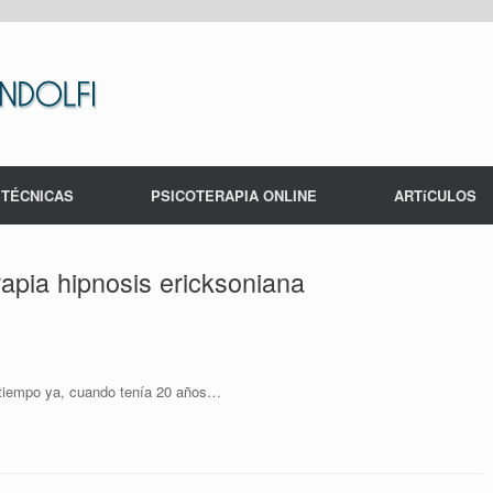
TÉCNICAS
PSICOTERAPIA ONLINE
ARTíCULOS
rapia hipnosis ericksoniana
e tiempo ya, cuando tení­a 20 años…