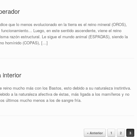
perador
dice que lo menos evolucionado en la tierra es el reino mineral (OROS),
y funcionamiento… Luego, en este sentido ascendente, viene el reino
sma razón estructural. Le sigue el mundo animal (ESPADAS), siendo la
eino homínido (COPAS), […]
 interior
te reino mucho más con los Bastos, esto debido a su naturaleza instintiva.
ebido a la naturaleza afectiva de éstas, más ligada a los mamíferos y no
stos últimos mucho menos a los de sangre fría.
« Anterior
1
2
3